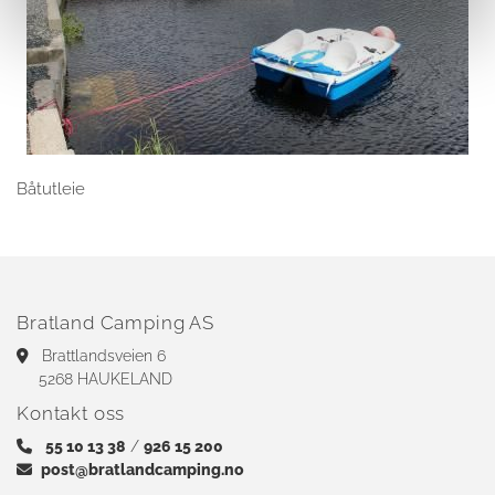
Båtutleie
Bratland Camping AS
Brattlandsveien 6

5268 HAUKELAND
Kontakt oss
55 10 13 38
/
926 15 200

post@bratlandcamping.no
