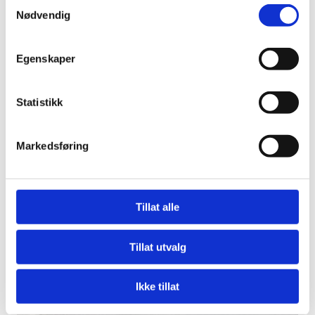
Samtykkevalg
Nødvendig
Egenskaper
Statistikk
Markedsføring
Merkede turløyper
Tillat alle
Tillat utvalg
Ikke tillat