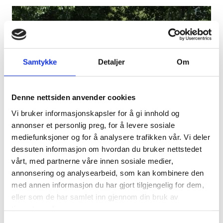
Samtykke
Detaljer
Om
Denne nettsiden anvender cookies
Vi bruker informasjonskapsler for å gi innhold og
annonser et personlig preg, for å levere sosiale
mediefunksjoner og for å analysere trafikken vår. Vi deler
dessuten informasjon om hvordan du bruker nettstedet
vårt, med partnerne våre innen sosiale medier,
Teltområde
annonsering og analysearbeid, som kan kombinere den
med annen informasjon du har gjort tilgjengelig for dem,
eller som de har samlet inn gjennom din bruk av
tjenestene deres.